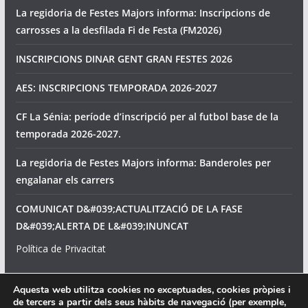
La regidoria de Festes Majors informa: Inscripcions de
carrosses a la desfilada Fi de Festa (FM2026)
INSCRIPCIONS DINAR GENT GRAN FESTES 2026
AES: INSCRIPCIONS TEMPORADA 2026-2027
CF La Sénia: període d’inscripció per al futbol base de la
temporada 2026-2027.
La regidoria de Festes Majors informa: Banderoles per
engalanar els carrers
COMUNICAT D&#039;ACTUALITZACIÓ DE LA FASE
D&#039;ALERTA DE L&#039;INUNCAT
Política de Privacitat
Avís legal
Aquesta web utilitza cookies no exceptuades, cookies pròpies i
de tercers a partir dels seus hàbits de navegació (per exemple,
Política de cookies