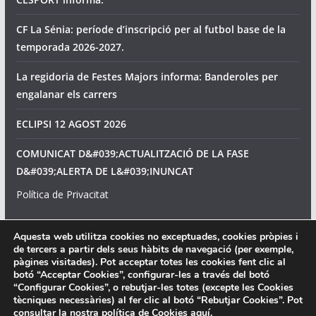
CF La Sénia: període d’inscripció per al futbol base de la
temporada 2026-2027.
La regidoria de Festes Majors informa: Banderoles per
engalanar els carrers
ECLIPSI 12 AGOST 2026
COMUNICAT D&#039;ACTUALITZACIÓ DE LA FASE
D&#039;ALERTA DE L&#039;INUNCAT
Política de Privacitat
Avís legal
Aquesta web utilitza cookies no exceptuades, cookies pròpies i
de tercers a partir dels seus hàbits de navegació (per exemple,
Política de cookies
pàgines visitades). Pot acceptar totes les cookies fent clic al
botó “Acceptar Cookies”, configurar-les a través del botó
“Configurar Cookies”, o rebutjar-les totes (excepte les Cookies
tècniques necessàries) al fer clic al botó “Rebutjar Cookies”. Pot
consultar la nostra política de Cookies
aquí
.