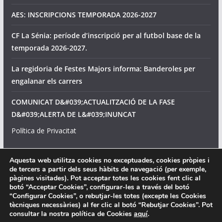
AES: INSCRIPCIONS TEMPORADA 2026-2027
CF La Sénia: període d’inscripció per al futbol base de la
temporada 2026-2027.
La regidoria de Festes Majors informa: Banderoles per
engalanar els carrers
COMUNICAT D&#039;ACTUALITZACIÓ DE LA FASE
D&#039;ALERTA DE L&#039;INUNCAT
Política de Privacitat
Avís legal
Aquesta web utilitza cookies no exceptuades, cookies pròpies i
de tercers a partir dels seus hàbits de navegació (per exemple,
Política de cookies
pàgines visitades). Pot acceptar totes les cookies fent clic al
botó “Acceptar Cookies”, configurar-les a través del botó
“Configurar Cookies”, o rebutjar-les totes (excepte les Cookies
tècniques necessàries) al fer clic al botó “Rebutjar Cookies”. Pot
consultar la nostra política de Cookies
aquí
.