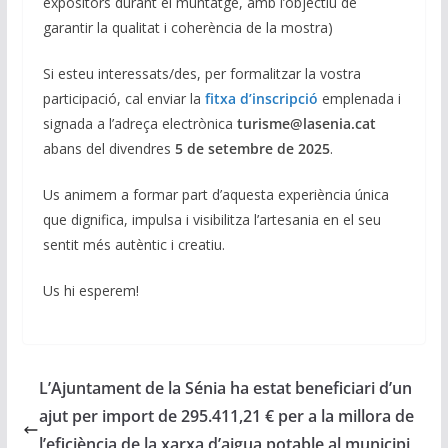
expositors durant el muntatge, amb l’objectiu de
garantir la qualitat i coherència de la mostra)
Si esteu interessats/des, per formalitzar la vostra
participació, cal enviar la
fitxa d’inscripció
emplenada i
signada a l’adreça electrònica
turisme@lasenia.cat
abans del divendres
5 de setembre de 2025
.
Us animem a formar part d’aquesta experiència única
que dignifica, impulsa i visibilitza l’artesania en el seu
sentit més autèntic i creatiu.
Us hi esperem!
L’Ajuntament de la Sénia ha estat beneficiari d’un
ajut per import de 295.411,21 € per a la millora de
l’eficiència de la xarxa d’aigua potable al municipi