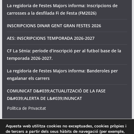
La regidoria de Festes Majors informa: Inscripcions de
carrosses a la desfilada Fi de Festa (FM2026)
INSCRIPCIONS DINAR GENT GRAN FESTES 2026
AES: INSCRIPCIONS TEMPORADA 2026-2027
CF La Sénia: període d’inscripció per al futbol base de la
temporada 2026-2027.
La regidoria de Festes Majors informa: Banderoles per
engalanar els carrers
COMUNICAT D&#039;ACTUALITZACIÓ DE LA FASE
D&#039;ALERTA DE L&#039;INUNCAT
Política de Privacitat
Avís legal
Aquesta web utilitza cookies no exceptuades, cookies pròpies i
de tercers a partir dels seus hàbits de navegació (per exemple,
Política de cookies